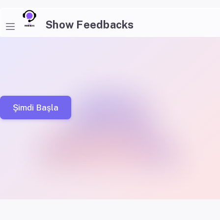
Show Feedbacks
Geri Bildirim Formu Uygulamasına Hoşgeldiniz
Feedback Form Application ile geri bildirim formu uygulaması oluştur
Bize Katıl!
Şimdi Başla